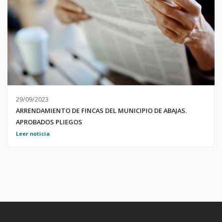
29/09/2023
ARRENDAMIENTO DE FINCAS DEL MUNICIPIO DE ABAJAS.
APROBADOS PLIEGOS
Por el Pleno del Ayuntamiento de Abajas, se aprobaron, el día
Leer noticia
25 de septiembe de 2023, los Pliegos del condiciones de los
arrendamientos de Fincas Rústicas del Municipio. Se adjuntan
los Pliegos;