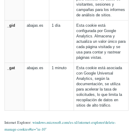
visitantes, sesiones y
campañas para los informes
de análisis de sitios.
_gid
abajas.es
1 día
Esta cookie está
configurada por Google
Analytics. Almacena y
actualiza un valor único para
cada página visitada y se
usa para contar y rastrear
páginas vistas.
_gat
abajas.es
1 minuto
Esta cookie está asociada
con Google Universal
Analytics, según la
documentación, se utiliza
para acelerar la tasa de
solicitudes, lo que limita la
recopilación de datos en
sitios de alto tráfico.
Internet Explorer:
windows.microsoft.com/es-xl/internet-explorer/delete-
manage-cookies#ie="ie-10"