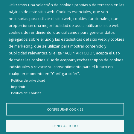
Eventos
Utilizamos una selección de cookies propias y de terceros en las
Corporación Municipal
páginas de este sitio web: Cookies esenciales, que son
Teléfonos de interés
necesarias para utilizar el sitio web; cookies funcionales, que
proporcionan una mejor facilidad de uso al utilizar el sitio web;
INICIAR SESIÓN
cookies de rendimiento, que utilizamos para generar datos
MAPA WEB
agregados sobre el uso y las estadísticas del sitio web; y cookies
de marketing, que se utilizan para mostrar contenido y
publicidad relevantes. Si elige "ACEPTAR TODO", acepta el uso
de todas las cookies. Puede aceptar y rechazar tipos de cookies
individuales y revocar su consentimiento para el futuro en
cualquier momento en "Configuración".
Política de privacidad
Imprimir
Politica de Cookies
CONFIGURAR COOKIES
Aviso Legal
Política de privacidad
Política de Cookies
DENEGAR TODO
Declaración de accesibilidad