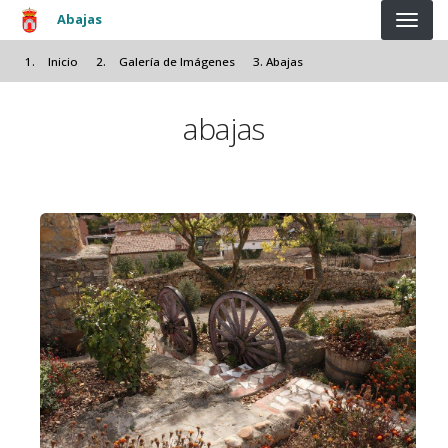
Pasar al contenido principal
Abajas
Inicio
Galería de Imágenes
Abajas
abajas